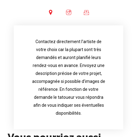
Contactez directement l’artiste de
availability.
votre choix car la plupart sont très
tattoo artist will answer to tell you his
demandés et auront planifié leurs
images. Depending your request, the
rendez-vous en avance. Envoyez une
possible attached with reference
description précise de votre projet,
accurate description of your project, if
accompagnée si possible d’images de
appointments in advance. Send an
référence. En fonction de votre
demand and will have planned their
demande le tatoueur vous répondra
choice because most are in great
afin de vous indiquer ses éventuelles
Contact directly the artist of your
disponibilités.