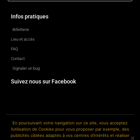
Infos pratiques
Billetterie
Lieu et accès
FAQ
Contact
Signaler un bug
Suivez nous sur Facebook
En poursuivant votre navigation sur ce site, vous acceptez
l’utilisation de Cookies pour vous proposer par exemple, des
© 2018-2026 The Ink Factory. Site web réalisé par Roland CAUVIN.
publicités ciblées adaptés à vos centres d’intérêts et réaliser