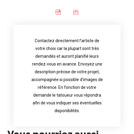
Contactez directement l’artiste de
availability.
votre choix car la plupart sont très
tattoo artist will answer to tell you his
demandés et auront planifié leurs
images. Depending your request, the
rendez-vous en avance. Envoyez une
possible attached with reference
description précise de votre projet,
accurate description of your project, if
accompagnée si possible d’images de
appointments in advance. Send an
référence. En fonction de votre
demand and will have planned their
demande le tatoueur vous répondra
choice because most are in great
afin de vous indiquer ses éventuelles
Contact directly the artist of your
disponibilités.