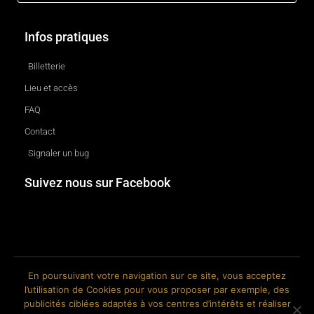
Infos pratiques
Billetterie
Lieu et accès
FAQ
Contact
Signaler un bug
Suivez nous sur Facebook
En poursuivant votre navigation sur ce site, vous acceptez
l’utilisation de Cookies pour vous proposer par exemple, des
© 2018-2026 The Ink Factory. Site web réalisé par Roland CAUVIN.
publicités ciblées adaptés à vos centres d’intérêts et réaliser