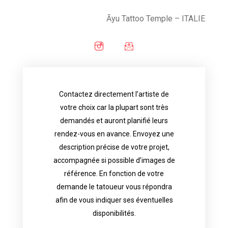
Āyu Tattoo Temple
– ITALIE
Contactez directement l’artiste de
availability.
votre choix car la plupart sont très
tattoo artist will answer to tell you his
demandés et auront planifié leurs
images. Depending your request, the
rendez-vous en avance. Envoyez une
possible attached with reference
description précise de votre projet,
accurate description of your project, if
accompagnée si possible d’images de
appointments in advance. Send an
référence. En fonction de votre
demand and will have planned their
demande le tatoueur vous répondra
choice because most are in great
afin de vous indiquer ses éventuelles
Contact directly the artist of your
disponibilités.