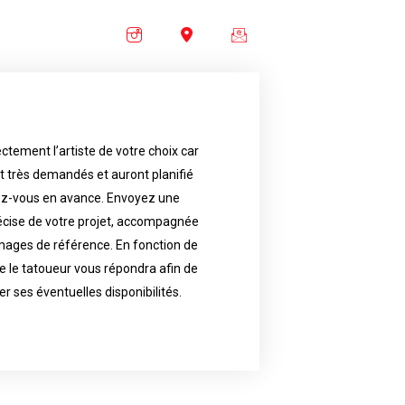
ctement l’artiste de votre choix car
availability.
nt très demandés et auront planifié
artist will answer to tell you his
e images. Depending your request,
ez-vous en avance. Envoyez une
écise de votre projet, accompagnée
f your project, if possible attached
ments in advance. Send an accurate
images de référence. En fonction de
 le tatoueur vous répondra afin de
reat demand and will have planned
ly the artist of your choice because
er ses éventuelles disponibilités.