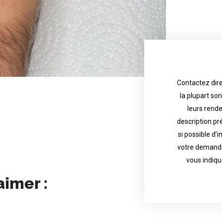
Contactez dire
la plupart so
the tattoo 
with referenc
leurs rend
description pr
description o
their appoint
si possible d’
votre demande
most are in g
Contact direct
vous indiqu
aimer :