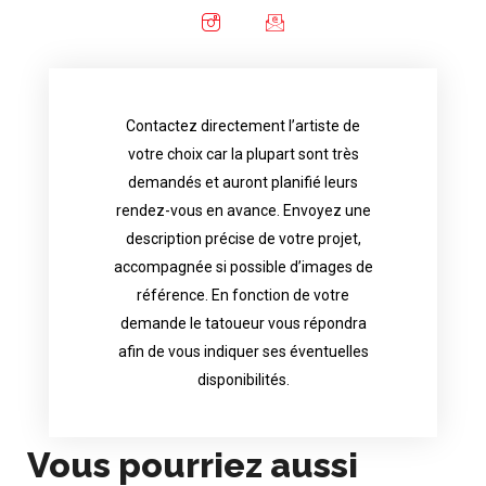
Contactez directement l’artiste de
availability.
votre choix car la plupart sont très
tattoo artist will answer to tell you his
demandés et auront planifié leurs
images. Depending your request, the
rendez-vous en avance. Envoyez une
possible attached with reference
description précise de votre projet,
accurate description of your project, if
accompagnée si possible d’images de
appointments in advance. Send an
référence. En fonction de votre
demand and will have planned their
demande le tatoueur vous répondra
choice because most are in great
afin de vous indiquer ses éventuelles
Contact directly the artist of your
disponibilités.
Vous pourriez aussi