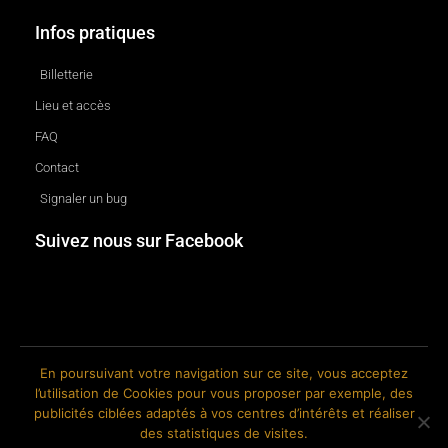
Infos pratiques
Billetterie
Lieu et accès
FAQ
Contact
Signaler un bug
Suivez nous sur Facebook
En poursuivant votre navigation sur ce site, vous acceptez
l’utilisation de Cookies pour vous proposer par exemple, des
© 2018-2026 The Ink Factory. Site web réalisé par Roland CAUVIN.
publicités ciblées adaptés à vos centres d’intérêts et réaliser
des statistiques de visites.