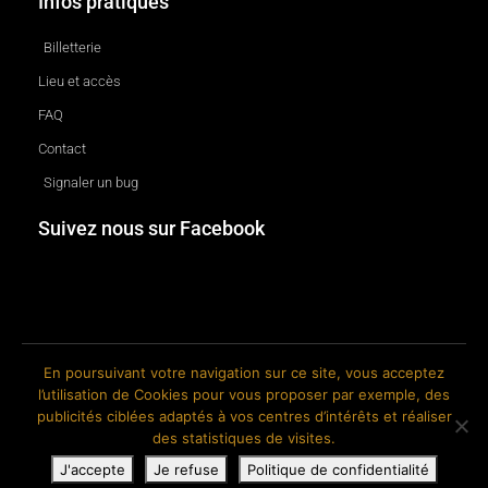
Infos pratiques
Billetterie
Lieu et accès
FAQ
Contact
Signaler un bug
Suivez nous sur Facebook
En poursuivant votre navigation sur ce site, vous acceptez
l’utilisation de Cookies pour vous proposer par exemple, des
© 2018-2026 The Ink Factory. Site web réalisé par Roland CAUVIN.
publicités ciblées adaptés à vos centres d’intérêts et réaliser
des statistiques de visites.
J'accepte
Je refuse
Politique de confidentialité