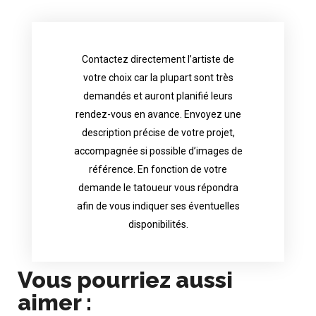
Contactez directement l’artiste de
availability.
votre choix car la plupart sont très
tattoo artist will answer to tell you his
demandés et auront planifié leurs
images. Depending your request, the
rendez-vous en avance. Envoyez une
possible attached with reference
description précise de votre projet,
accurate description of your project, if
accompagnée si possible d’images de
appointments in advance. Send an
référence. En fonction de votre
demand and will have planned their
demande le tatoueur vous répondra
choice because most are in great
afin de vous indiquer ses éventuelles
Contact directly the artist of your
disponibilités.
Vous pourriez aussi
aimer :