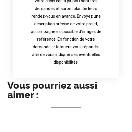
votre choix car la plupart sont très
tattoo artist will answer to tell you his
demandés et auront planifié leurs
images. Depending your request, the
rendez-vous en avance. Envoyez une
possible attached with reference
description précise de votre projet,
accurate description of your project, if
accompagnée si possible d’images de
appointments in advance. Send an
référence. En fonction de votre
demand and will have planned their
demande le tatoueur vous répondra
choice because most are in great
afin de vous indiquer ses éventuelles
Contact directly the artist of your
disponibilités.
Vous pourriez aussi
aimer :