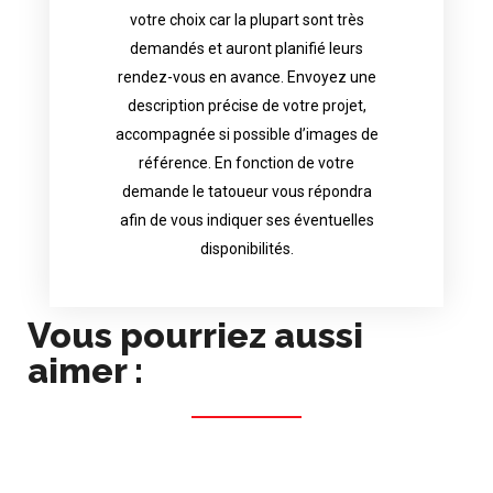
availability.
votre choix car la plupart sont très
tattoo artist will answer to tell you his
demandés et auront planifié leurs
images. Depending your request, the
rendez-vous en avance. Envoyez une
possible attached with reference
description précise de votre projet,
accurate description of your project, if
accompagnée si possible d’images de
appointments in advance. Send an
référence. En fonction de votre
demand and will have planned their
demande le tatoueur vous répondra
choice because most are in great
afin de vous indiquer ses éventuelles
Contact directly the artist of your
disponibilités.
Vous pourriez aussi
aimer :