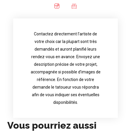
Contactez directement l’artiste de
availability.
votre choix car la plupart sont très
tattoo artist will answer to tell you his
demandés et auront planifié leurs
images. Depending your request, the
rendez-vous en avance. Envoyez une
possible attached with reference
description précise de votre projet,
accurate description of your project, if
accompagnée si possible d’images de
appointments in advance. Send an
référence. En fonction de votre
demand and will have planned their
demande le tatoueur vous répondra
choice because most are in great
afin de vous indiquer ses éventuelles
Contact directly the artist of your
disponibilités.
Vous pourriez aussi