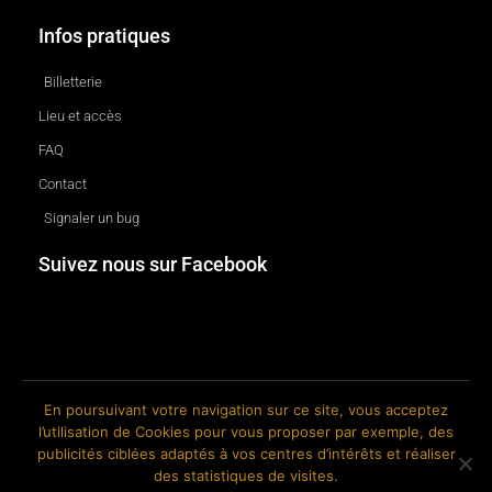
Infos pratiques
Billetterie
Lieu et accès
FAQ
Contact
Signaler un bug
Suivez nous sur Facebook
En poursuivant votre navigation sur ce site, vous acceptez
l’utilisation de Cookies pour vous proposer par exemple, des
© 2018-2026 The Ink Factory. Site web réalisé par Roland CAUVIN.
publicités ciblées adaptés à vos centres d’intérêts et réaliser
des statistiques de visites.