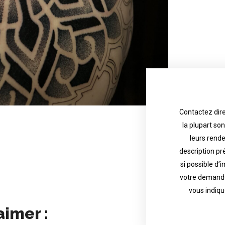
Contactez dire
la plupart so
the tattoo 
with referenc
leurs rend
description pr
description o
their appoint
si possible d’
votre demande
most are in g
Contact direct
vous indiqu
aimer :