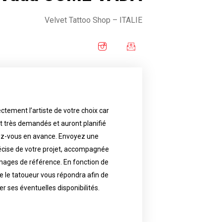
Velvet Tattoo Shop
– ITALIE
ctement l’artiste de votre choix car
availability.
nt très demandés et auront planifié
artist will answer to tell you his
e images. Depending your request,
ez-vous en avance. Envoyez une
écise de votre projet, accompagnée
f your project, if possible attached
ments in advance. Send an accurate
images de référence. En fonction de
 le tatoueur vous répondra afin de
reat demand and will have planned
ly the artist of your choice because
er ses éventuelles disponibilités.