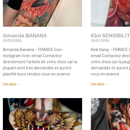
Amanda BANANA
Kbn SENSIBILI
03/02/2026
30/01/2026
Amanda Banana – FRANCE Icon-
Kink Kang – FRANCE I
instagram Icon-email Contactez
email Contactez direc
directement l’artiste de votre choix car la
votre choix car la plu
plupart sont très demandés et auront
demandés et auront p
planifié leurs rendez-vous en avance.
vous en avance.
Lire plus »
Lire plus »