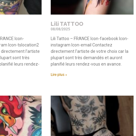
Lili TATTOO
08/08/2025
FRANCE Icon-
Lili Tattoo – FRANCE Icon-facebook Icon-
ram Icon-tslocation2
instagram Icon-email Contactez
directement l’artiste
directement l’artiste de votre choix car la
plupart sont très
plupart sont très demandés et auront
lanifié leurs rendez-
planifié leurs rendez-vous en avance.
Lire plus »