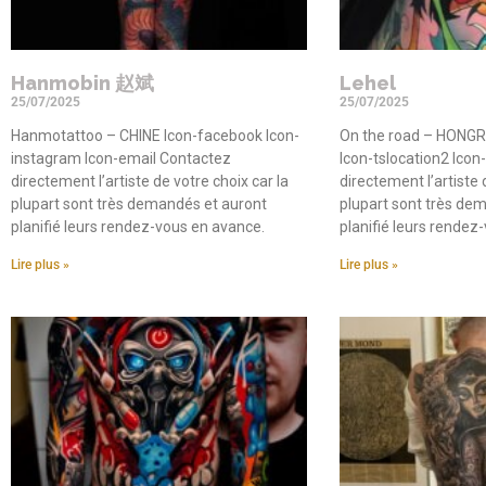
Hanmobin 赵斌
Lehel
25/07/2025
25/07/2025
Hanmotattoo – CHINE Icon-facebook Icon-
On the road – HONGR
instagram Icon-email Contactez
Icon-tslocation2 Ico
directement l’artiste de votre choix car la
directement l’artiste 
plupart sont très demandés et auront
plupart sont très de
planifié leurs rendez-vous en avance.
planifié leurs rendez
Lire plus »
Lire plus »