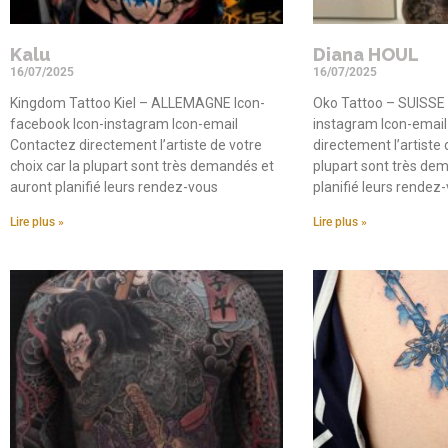
Kalu
Diana HOUL
16/07/2025
16/07/2025
Kingdom Tattoo Kiel – ALLEMAGNE Icon-
Oko Tattoo – SUISSE 
facebook Icon-instagram Icon-email
instagram Icon-email
Contactez directement l’artiste de votre
directement l’artiste 
choix car la plupart sont très demandés et
plupart sont très de
auront planifié leurs rendez-vous
planifié leurs rendez
Lire plus »
Lire plus »