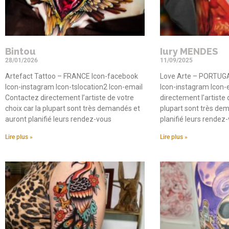
Bintou
Iury MENDES
28/01/2026
11/09/2025
Artefact Tattoo – FRANCE Icon-facebook
Love Arte – PORTUGA
Icon-instagram Icon-tslocation2 Icon-email
Icon-instagram Icon-
Contactez directement l’artiste de votre
directement l’artiste 
choix car la plupart sont très demandés et
plupart sont très de
auront planifié leurs rendez-vous
planifié leurs rendez
Lire plus »
Lire plus »