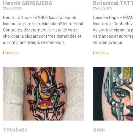
Henrik GRYSBJERG
Botanical TAT
25/06/2025
25/06/2025
Henrik Tattoo – FRANCE Icon-facebook
Désolée Papa – FRAN
Icon-instagram Icon-tslocation2 Icon-email
Icon-email Contactez 
Contactez directement l’artiste de votre
de votre choix car la 
choix car la plupart sont très demandés et
demandés et auront p
auront planifié leurs rendez-vous
vous en avance.
Lire plus »
Lire plus »
Totota2s
Xam