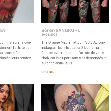
TEY
Sören SANGKUHL
30/01/2026
con-instagram Icon-
The Orange Maple Tattoo – SUISSE Icon-
tement l’artiste de
instagram Icon-tslocation2 Icon-email
part sont très
Contactez directement l’artiste de votre
lanifié leurs rendez-
choix car la plupart sont très demandés et
auront planifié leurs
Lire plus »