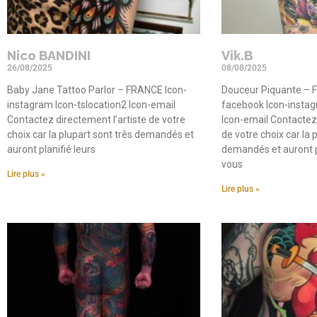
Nico BANDINI
Vik.B
26/08/2025
08/08/2025
Baby Jane Tattoo Parlor – FRANCE Icon-
Douceur Piquante – 
instagram Icon-tslocation2 Icon-email
facebook Icon-instag
Contactez directement l’artiste de votre
Icon-email Contactez 
choix car la plupart sont très demandés et
de votre choix car la 
auront planifié leurs
demandés et auront p
vous
Lire plus »
Lire plus »